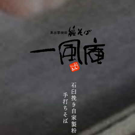
石臼挽き自家製粉
手打ちそば