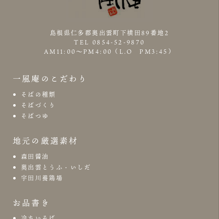
島根県仁多郡奥出雲町下横田89番地2
TEL 0854-52-9870
AM11:00～PM4:00（L.O PM3:45）
一風庵のこだわり
そばの種類
そばづくり
そばつゆ
地元の厳選素材
森田醤油
奥出雲とうふ・いしだ
宇田川養鶏場
お品書き
冷たいそば